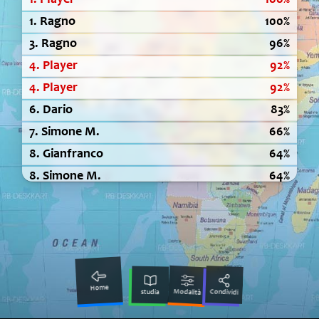
1.
Player
100%
1.
Ragno
100%
3.
Ragno
96%
4.
Player
92%
4.
Player
92%
6.
Dario
83%
7.
Simone M.
66%
8.
Gianfranco
64%
8.
Simone M.
64%
10.
DracoLove
61%
11.
Graziella
58%
12.
Paola
55%
13.
Marianna
53%
14.
Graziella
46%
Home
Modalità
Condividi
studia
15.
DracoLove
37%