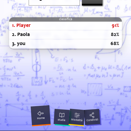
1.
Player
91%
2.
Paola
82%
3.
you
68%
Home
Modalità
Condividi
studia